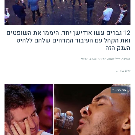
12 גברים עשו אודישן יחד. היממו את השופטים
ואת הקהל עם העיבוד המדהים שלהם ללהיט
הענק הזה
מערכת דיילי באזז
16/01/2017
9:32
קרא עוד ←
חם ברשת