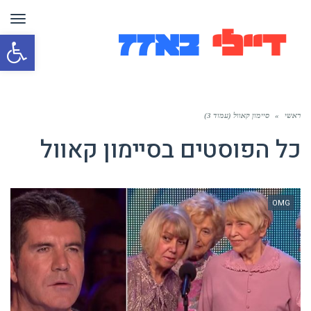
תפר
פת
סרג
נגי
ראשי
»
סיימון קאוול (עמוד 3)
כל הפוסטים ב
סיימון קאוול
OMG