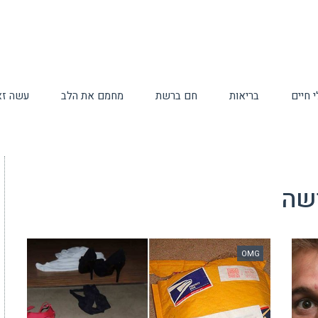
 חיים
בריאות
חם ברשת
מחמם את הלב
עשה זא
ישה
OMG