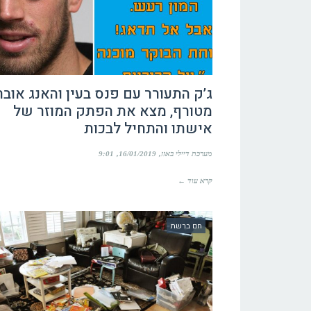
ג’ק התעורר עם פנס בעין והאנג אובר
מטורף, מצא את הפתק המוזר של
אישתו והתחיל לבכות
מערכת דיילי באזז
16/01/2019
9:01
קרא עוד ←
חם ברשת