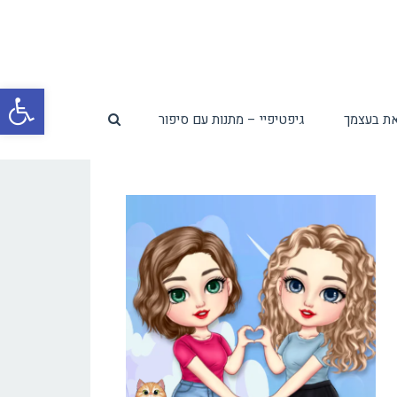
פת
ת בעצמך
גיפטיפיי – מתנות עם סיפור
סרג
נגי