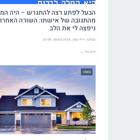
הבעל לפתע רצה להתגרש – היה המו
מהתגובה של אישתו: השורה האחרונ
ניפצה לי את הלב
מערכת דיילי באזז
06/03/2018
10:08
קרא עוד ←
OMG