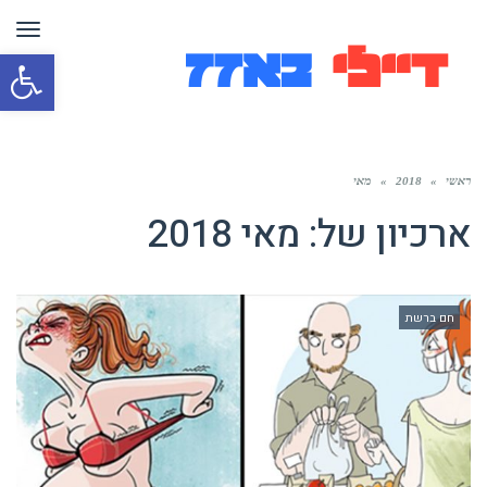
תפר
פת
סרג
נגי
ראשי
»
2018
»
מאי
ארכיון של:
מאי 2018
חם ברשת