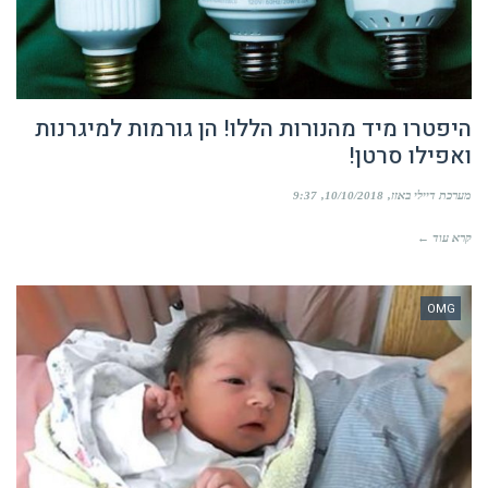
היפטרו מיד מהנורות הללו! הן גורמות למיגרנות
ואפילו סרטן!
מערכת דיילי באזז
10/10/2018
9:37
קרא עוד ←
OMG