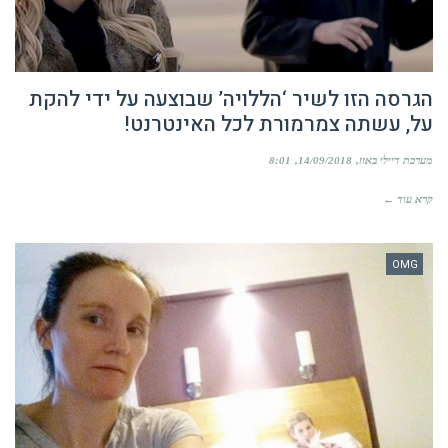
הגרסה הזו לשיר ‘הללויה’ שבוצעה על ידי להקת
על, עשתה צמרמורת לכל האינטרנט!
מערכת דיילי באזז
14/09/2018
8:01
קרא עוד ←
OMG