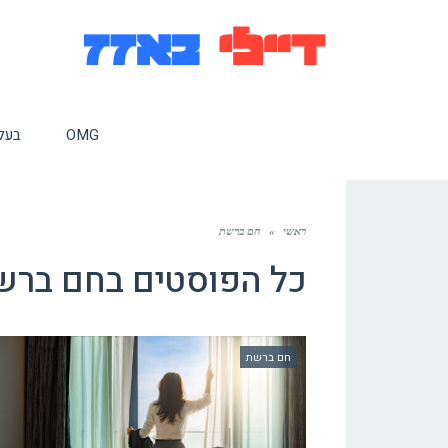
OMG
בעלי
ראשי
»
חם ברשת
כל הפוסטים ב
חם ברש
חם ברשת