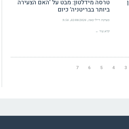
טרסה מידלטון: מבט על ‘האם הצעירה
ביותר בבריטניה’ כיום
מערכת דיילי באזז
02/08/2026
9:56
קרא עוד ←
7
6
5
4
3