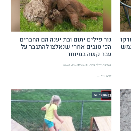
רקו
גור פילים יתום ובת יענה הם החברים
השתמש
הכי טובים אחרי שנאלצו להתגבר על
עבר קשה במיוחד
מערכת דיילי באזז
07/10/2016
9:54
קרא עוד ←
חם ברשת