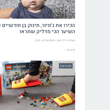
הכירו את ג’וניור, תינוק בן חודשיים 
השיער הכי מדליק שתראו
מערכת דיילי באזז
07/10/2016
9:20
קרא עוד ←
חם ברשת