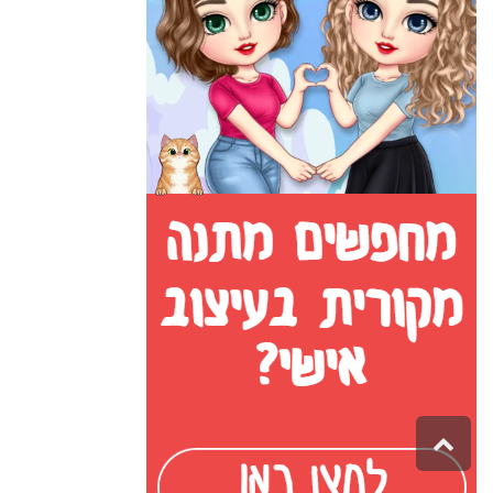
גלילה
לראש
העמוד