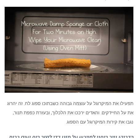
תפעילו את המיקרוגל על עוצמה גבוהה כשבתוכו ספוג לח. זה יהרוג
את על החיידקים. והאדים ירככו את הלכלוך, ובעזרת כפפת תנור,
נגבו את קירות המיקרוגל עם הספוג.
הדביקו נייר ריחני למייבש על מזגן כדי לפזר ריח נעים בבית