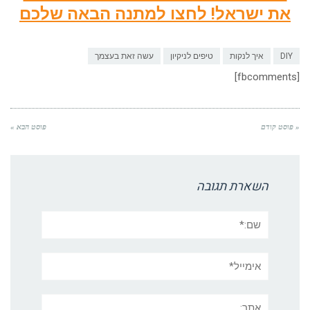
את ישראל! לחצו למתנה הבאה שלכם
DIY
איך לנקות
טיפים לניקיון
עשה זאת בעצמך
[fbcomments]
« פוסט קודם
פוסט הבא »
השארת תגובה
שם:*
אימייל*
אתר: