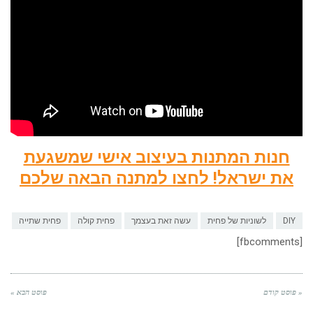
חנות המתנות בעיצוב אישי שמשגעת
את ישראל! לחצו למתנה הבאה שלכם
DIY
לשוניות של פחית
עשה זאת בעצמך
פחית קולה
פחית שתייה
[fbcomments]
« פוסט קודם
פוסט הבא »