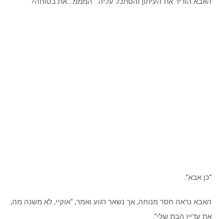
האבא הוריד את העיתון והסתכל עליה. “המממ….את בטוחה?”
“כן אבא”.
האבא נראה חסר מנוחה, אך נשאר רגוע ואמר, “אוקיי, לא משנה מה,
את עדיין הבת שלי”.