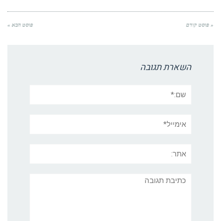
« פוסט קודם
פוסט הבא »
השארת תגובה
שם:*
אימייל*
אתר:
תגובה