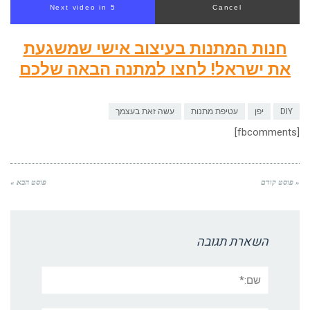
Next video in 4
Cancel
חנות המתנות בעיצוב אישי שמשגעת
את ישראל! לחצו למתנה הבאה שלכם
DIY
יפן
עטיפת מתנות
עשה זאת בעצמך
[fbcomments]
« פוסט קודם
פוסט הבא »
השארת תגובה
שם:*