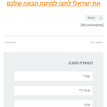
את ישראל! לחצו למתנה הבאה שלכם
ו
ויראלי
[fbcomments]
« פוסט קודם
פוסט הבא »
השארת תגובה
שם:*
אימייל*
אתר: