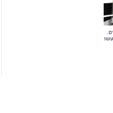
ם.
עשו