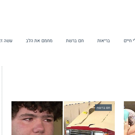
 חיים
בריאות
חם ברשת
מחמם את הלב
עשה זא
חם ברשת