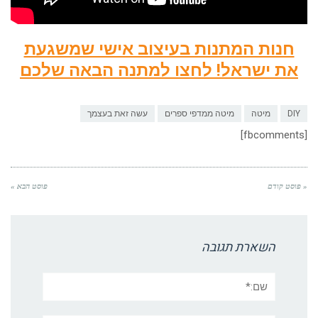
חנות המתנות בעיצוב אישי שמשגעת
את ישראל! לחצו למתנה הבאה שלכם
DIY
מיטה
מיטה ממדפי ספרים
עשה זאת בעצמך
[fbcomments]
« פוסט קודם
פוסט הבא »
השארת תגובה
שם:*