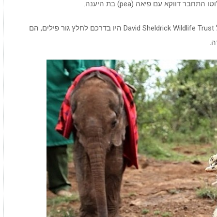
 דווקא עם פיאה (pea) בת היענה.
פיאה חולצה באוקטובר 2014. יום אחד שהצוות של David Sheldrick Wildlife Trust היו בדרכם לחלץ גור פילים, הם
ה.