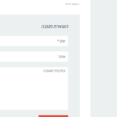
« פוסט קודם
השארת תגובה
שם:*
אתר:
תגובה