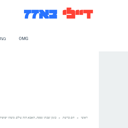
OMG
בעלי
ראשי
»
חם ברשת
»
בזמן שבתו גססה, האבא הזה צילם משהו יפיפיה