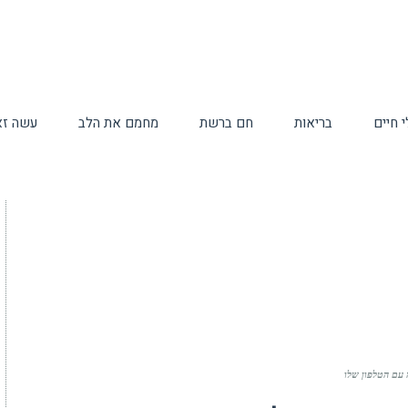
 חיים
בריאות
חם ברשת
מחמם את הלב
עשה זא
 עם הטלפון שלו