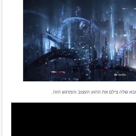
00:00
/
04:26
What If We Dumped Our Trash Into 
אבא שלה צילם את הרגע העצוב והמרגש הזה.