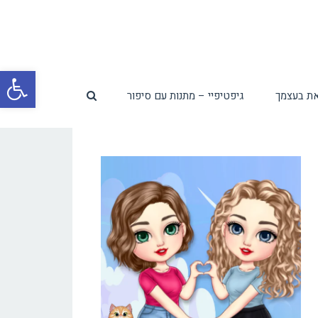
פת
ת בעצמך
גיפטיפיי – מתנות עם סיפור
סרג
נגי