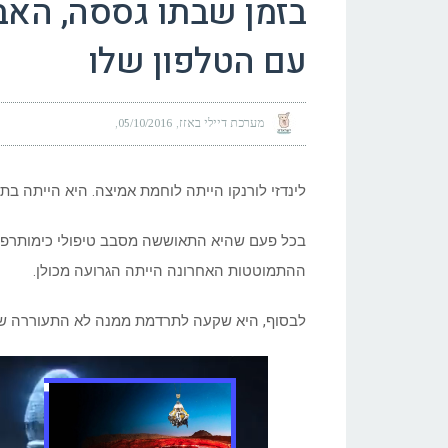
בזמן שבתו גססה, האב
עם הטלפון שלו
מערכת דיילי באזז
05/10/2016
לינדזי לורנקו הייתה לוחמת אמיצה. היא הייתה בת 18 בלבד ובמהלך שש השנים האחרונות נלחמה בסרטן הדם
בכל פעם שהיא התאוששה מסבב טיפולי כימותרפיה
ההתמוטטות האחרונה הייתה הגרועה מכולן.
לבסוף, היא שקעה לתרדמת ממנה לא התעוררה שו