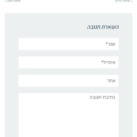
« פוסט קודם
פוסט הבא »
השארת תגובה
שם:*
אימייל*
אתר:
תגובה