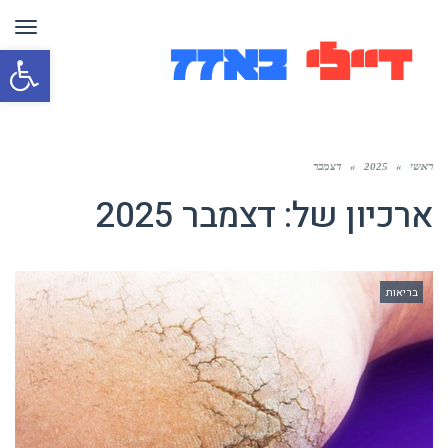
תפר
פת
סרג
נגי
ראשי
»
2025
»
דצמבר
ארכיון של:
דצמבר 2025
בריאות