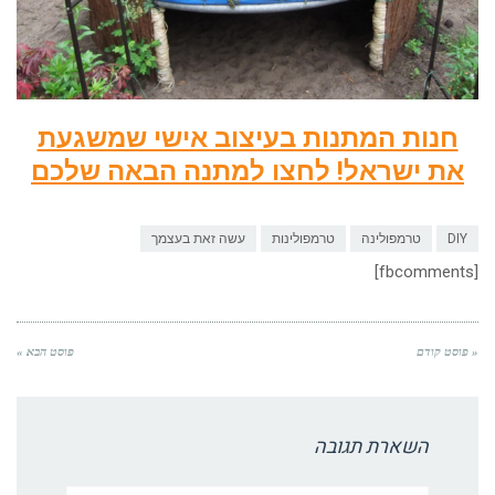
חנות המתנות בעיצוב אישי שמשגעת
את ישראל! לחצו למתנה הבאה שלכם
DIY
טרמפולינה
טרמפולינות
עשה זאת בעצמך
[fbcomments]
« פוסט קודם
פוסט הבא »
השארת תגובה
שם:*