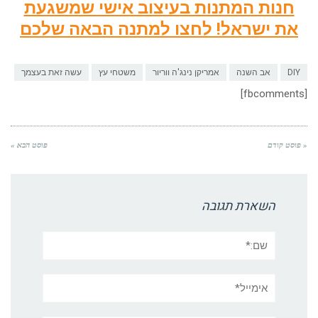
חנות המתנות בעיצוב אישי שמשגעת
את ישראל! לחצו למתנה הבאה שלכם
DIY
אב השנה
אמריקן נינג'ה ווריור
משטחי עץ
עשה זאת בעצמך
[fbcomments]
« פוסט קודם
פוסט הבא »
השארת תגובה
שם:*
אימייל*