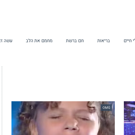
 חיים
בריאות
חם ברשת
מחמם את הלב
עשה זא
OMG