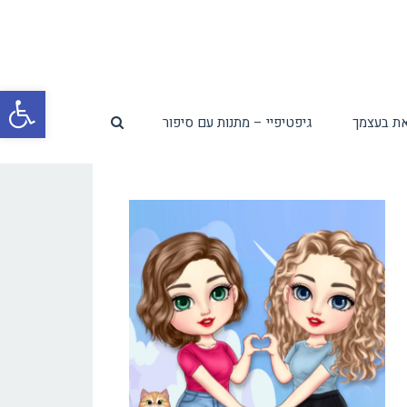
פת
ת בעצמך
גיפטיפיי – מתנות עם סיפור
סרג
נגי