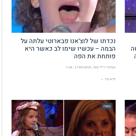
נכדתו של לוצ’אנו פבארוטי עלתה על
ה
הבמה – עכשיו שימו לב כאשר היא
פותחת את הפה
מערכת דיילי באזז
17/09/2018
7:46
קרא עוד ←
OMG