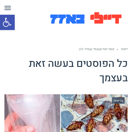
תפר
פת
סרג
נגי
ראשי
»
עשה זאת בעצמך (עמוד 15)
כל הפוסטים ב
עשה זאת
בעצמך
בריאות