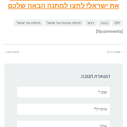
את ישראל! לחצו למתנה הבאה שלכם
DIY
בננה
דבש
תרופה טבעית נגד שיעול
תרופה נגד שיעול
[fbcomments]
« פוסט קודם
פוסט הבא »
השארת תגובה
שם:*
אימייל*
אתר: