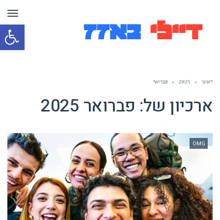
תפר
פת
סרג
נגי
ראשי
»
2025
»
פברואר
ארכיון של:
פברואר 2025
OMG