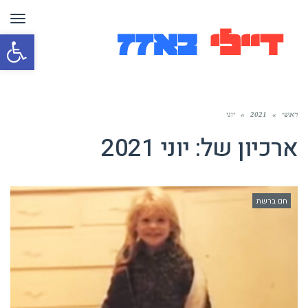
תפר
פת
סרג
נגי
ראשי
»
2021
»
יוני
ארכיון של:
יוני 2021
חם ברשת