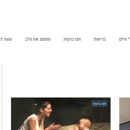
 חיים
בריאות
חם ברשת
מחמם את הלב
עשה זא
חם ברשת