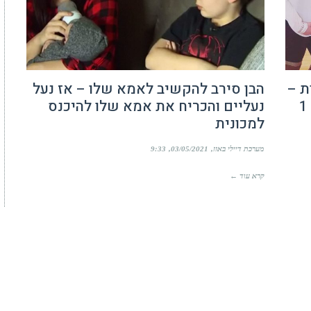
ת –
הבן סירב להקשיב לאמא שלו – אז נעל
אז גילתה שהסיכוי שיוולדו ככה היה 1
נעליים והכריח את אמא שלו להיכנס
למכונית
מערכת דיילי באזז
03/05/2021
9:33
קרא עוד ←