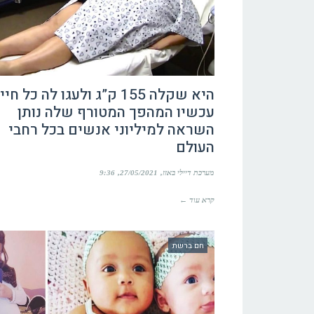
היא שקלה 155 ק”ג ולעגו לה כל ח
עכשיו המהפך המטורף שלה נותן
השראה למיליוני אנשים בכל רחבי
העולם
מערכת דיילי באזז
27/05/2021
9:36
קרא עוד ←
חם ברשת