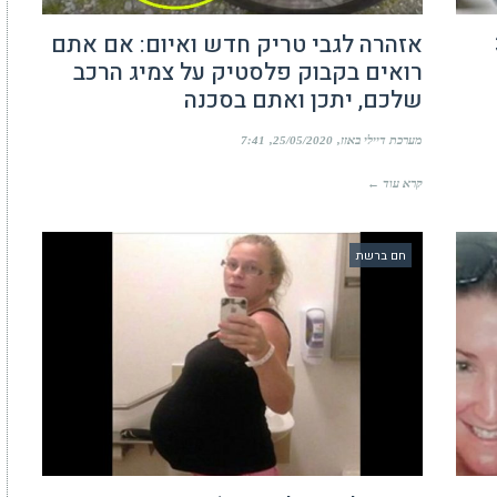
פים 3
אזהרה לגבי טריק חדש ואיום: אם אתם
רואים בקבוק פלסטיק על צמיג הרכב
שלכם, יתכן ואתם בסכנה
מערכת דיילי באזז
25/05/2020
7:41
קרא עוד ←
חם ברשת