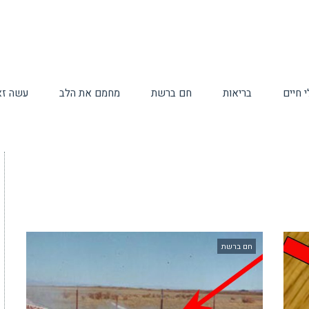
 חיים
בריאות
חם ברשת
מחמם את הלב
עשה זא
חם ברשת