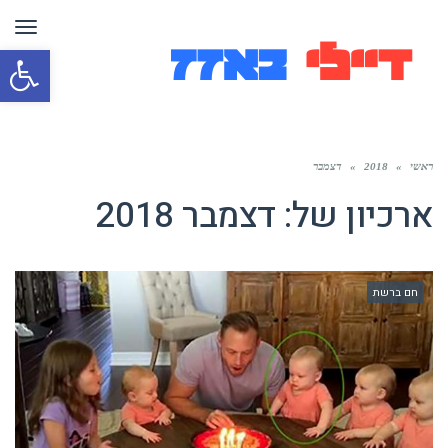
תפר
פת
סרג
נגי
ראשי
»
2018
»
דצמבר
ארכיון של:
דצמבר 2018
חם ברשת