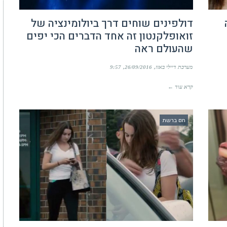
דולפינים שוחים דרך ביולומינציה של
זואופלקנטון זה אחד הדברים הכי יפים
שהעולם ראה
מערכת דיילי באזז
26/09/2016
9:57
קרא עוד ←
חם ברשת