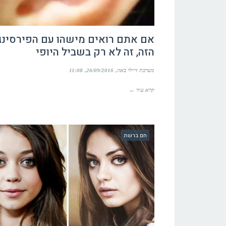
אם אתם רואים מישהו עם הפירסינג
הזה, זה לא רק בשביל היופי
מערכת דיילי באזז
26/09/2016
11:08
קרא עוד ←
חם ברשת