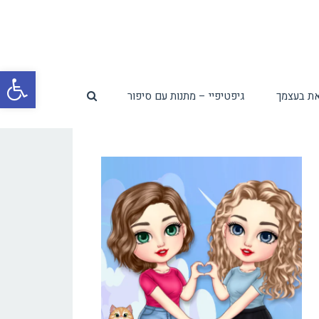
פת
ת בעצמך
גיפטיפיי – מתנות עם סיפור
סרג
נגי