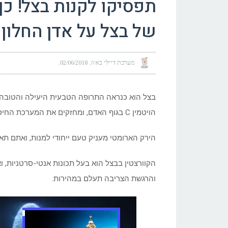
תפסיקו לקנות בצל! כ
של בצל על אדן החלון
מערכת דיילי באזז
02/06/2018
בצל הוא כנראה התרופה הטבעית היעילה והטובה ב
הויטמין C בגוף האדם, ומחזקים את המערכת החיסונית, והכרום מאזן את רמת הסוכר בדם.
הירק הארומטי מעניק טעם ייחודי למנות, ואתם תאהב
הקוורצטין בבצל הוא בעל תכונות אנטי-סרטניות, 
והרגשת הצריבה תעלם במהירות.