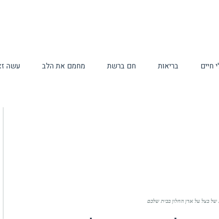
 חיים
בריאות
חם ברשת
מחמם את הלב
עשה זא
 של בצל על אדן החלון בבית שלכם