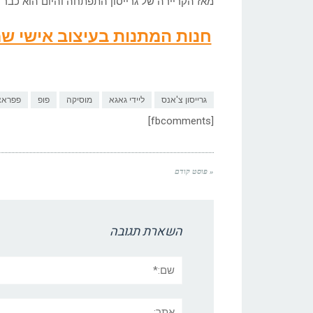
מאז הקריירה של גרייסון התפתחה והיום הוא כבר ז
חנות המתנות בעיצוב אישי 
גרייסון צ'אנס
ליידי גאגא
מוסיקה
פופ
פפראצ
[fbcomments]
« פוסט קודם
השארת תגובה
שם:*
אתר: