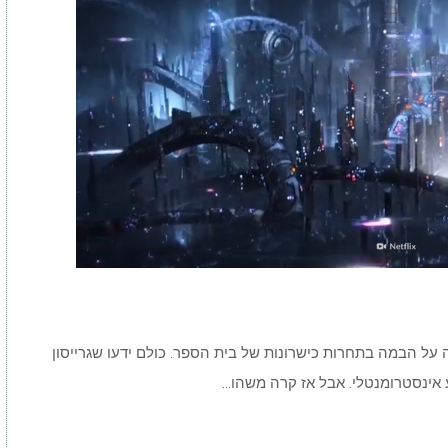
 כשגרייסון צ’אנס היה בן 12 הוא עלה על הבמה בתחרות כישרונות של בית הספר. כולם ידעו שגרייסון
 אינסטרומנטלי. אבל אז קרה משהו…