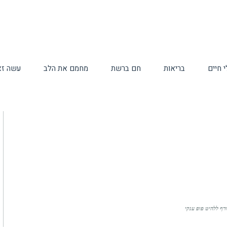
 חיים
בריאות
חם ברשת
מחמם את הלב
עשה זא
רף ללהיט פופ ענקי