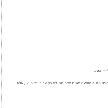
די גאגא.
שום דבר לא הכין את חבריו לכיתה של גרייסון להופעה הזו. זו הופעה פשוט מדהימה, לא רק עבור ילד בן 12, אלא