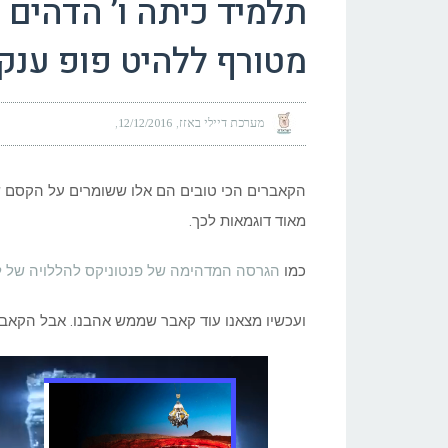
תלמיד כיתה ו’ הדהים 
מטורף ללהיט פופ ענקי
מערכת דיילי באזז
12/12/2016
הקאברים הכי טובים הם אלו ששומרים על הקסם ש
מאוד דוגמאות לכך.
כמו
הגרסה המדהימה של פנטוניקס להללויה של ל
ועכשיו מצאנו עוד קאבר שממש אהבנו. אבל הקאבר 