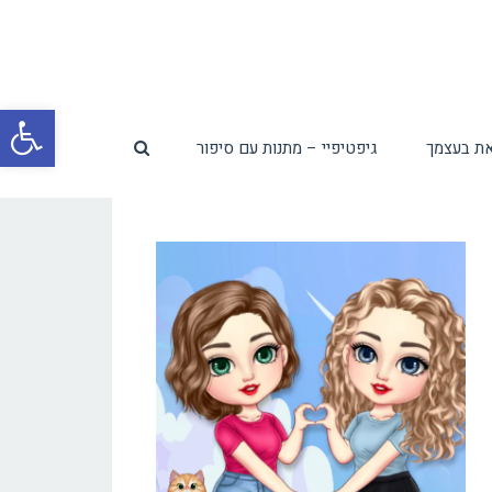
פת
ת בעצמך
גיפטיפיי – מתנות עם סיפור
סרג
נגי