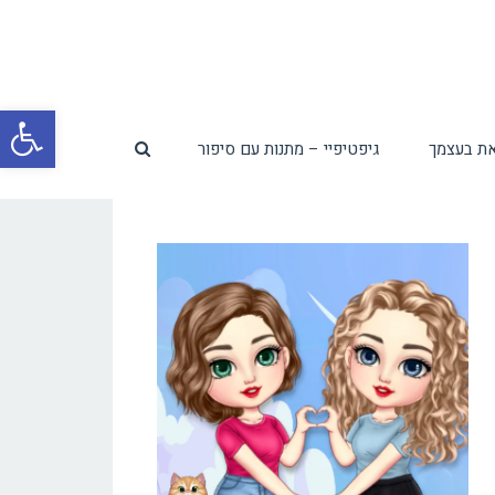
פת
ת בעצמך
גיפטיפיי – מתנות עם סיפור
סרג
נגי