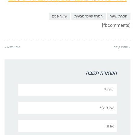
הסרת שיער
הסרת שיער טבעית
שיער פנים
[fbcomments]
« פוסט קודם
פוסט הבא »
השארת תגובה
שם:*
אימייל*
אתר: