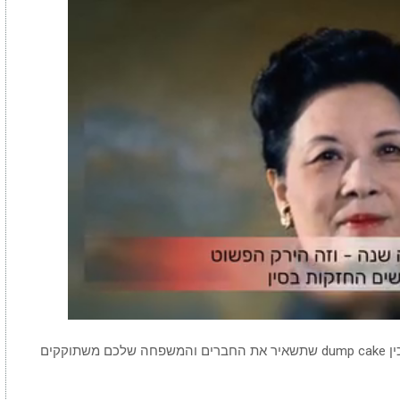
קראתם נכון, עם 3 מרכיבים בלבד אתם יכולים להכין dump cake שתשאיר את החברים והמשפחה שלכם משתוקקים