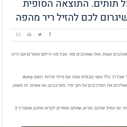
 תותים. התוצאה הסופית
אוהבים עוגות, ואלו שאוהבים פאי. אבל מה הייתם אומרים אם היינו
הכירו את עוגת ה dump cake. זה קינוח פשוט מאוד שבדרך כלל עשוי מבסיס עוגה עם מילוי פירות. השם dump
עשה משליכים את המרכיבים אל תוך סיר, מערבבים, ואז אופים. זה פשוט,
אז אם אתם מעוניים לדעת איך להכין dump cake, זה יום המזל שלכם. מכיוון שאתם עומדים לקרוא מתכון שמצריך 3