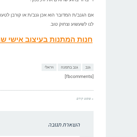
אם הגנב/ת המדובר הוא אכן גנב/ת או קורבן לטע
לנו לשעשוע וצחוק טוב.
חנות המתנות בעיצוב אישי 
גנב
גנב בתמנה
ויראלי
[fbcomments]
« פוסט קודם
השארת תגובה