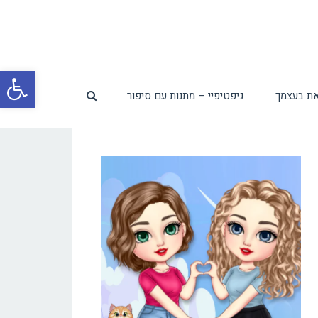
פת
ת בעצמך
גיפטיפיי – מתנות עם סיפור
סרג
נגי