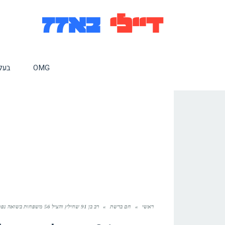
OMG
בעלי
ראשי
»
חם ברשת
»
רב בן 91 שחילץ והציל 56 משפחות בשואה נפטר מוירוס הקורונה – יהי זכרו ברוך