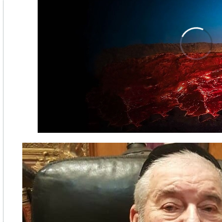
00:00
/
04:26
What If We Dumped Our Trash Into 