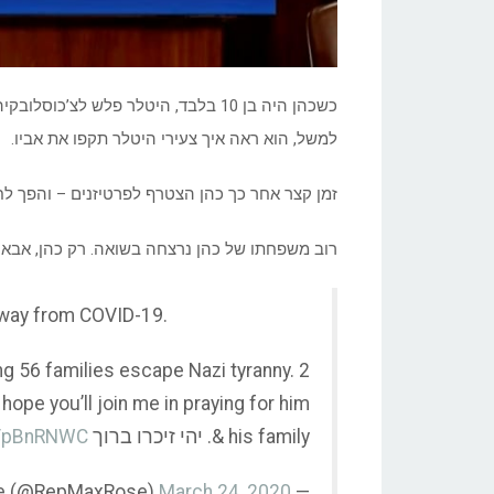
כשכהן היה בן 10 בלבד, היטלר פלש לצ’
למשל, הוא ראה איך צעירי היטלר תקפו את אביו.
זמן קצר אחר כך כהן הצטרף לפרטיזנים – והפך ל
רוב משפחתו של כהן נרצחה בשואה. רק כהן, אבא של
away from COVID-19.
ing 56 families escape Nazi tyranny. 2
hope you’ll join me in praying for him
& his family. יהי זיכרו ברוך
aIFpBnRNWC
March 24, 2020
— Rep. Max Rose (@RepMaxRose)