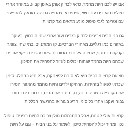
אם יש לכם חיות מחמד, כדאי לבדוק אותן באופן קבוע, במיוחד אחרי
טיולים באזורים עם דשא, שיחים או צמחייה גבוהה. מומלץ להתייעץ
עם וטרינר לגבי טיפול מונע מתאים נגד קרציות.
גם בני הבית צריכים לבדוק בגדים ועור אחרי שהייה בחוץ, בעיקר
באזורים כמו רגליים, מאחורי הברכיים, קו המותניים, בתי שחי, צוואר
וקרקפת. בנוסף, שמירה על חצר מסודרת, גיזום עשבים וניקוי אזורים
שבהם חיות מחמד שוהות יכולים לעזור להפחית את הסיכון.
מציאת קרצייה בבית היא לא סיבה לפאניקה, אבל היא בהחלט סימן
שכדאי לפעול בזהירות. הרחיקו ילדים וחיות מחמד מהאזור, הסירו
את הקרצייה בצורה נכונה, נקו היטב את הבית, כבסו בדים בחום
גבוה ועקבו אחרי כל סימן חריג בעור או בהרגשה הכללית.
קרציות אולי קטנות, אבל ההתנהלות מולן צריכה להיות רצינית. טיפול
נכון ומהיר יכול להפחית סיכון, לשמור על בני הבית – וגם על חיות