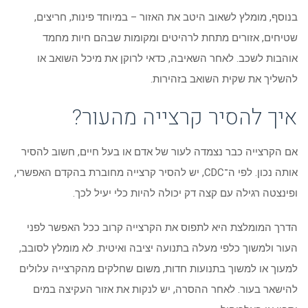
בנוסף, מומלץ לשאוב היטב את האזור – במיוחד פינות, חריצים,
שטיחים, אזורים מתחת לרהיטים ומקומות שבהם חיות מחמד
אוהבות לשכב. לאחר השאיבה, כדאי לרוקן את מיכל השואב או
להשליך את שקית השואב בזהירות.
איך להסיר קרצייה מהעור?
אם הקרצייה כבר נצמדה לעור של אדם או בעל חיים, חשוב להסיר
אותה נכון. לפי ה־CDC, יש להסיר קרצייה מחוברת בהקדם האפשרי,
ופינצטה רגילה עם קצה דק יכולה להיות כלי יעיל לכך.
הדרך המומלצת היא לתפוס את הקרצייה קרוב ככל האפשר לפני
העור ולמשוך כלפי מעלה בתנועה יציבה ואיטית. לא מומלץ לסובב,
למעוך או למשוך בתנועות חדות, משום שחלקים מהקרצייה עלולים
להישאר בעור. לאחר ההסרה, יש לנקות את אזור העקיצה במים