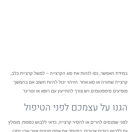
במידת האפשר, נסו לזהות את סוג הקרצייה – למשל קרציית כלב,
קרצייה שחורה או סוג אחר. הזיהוי יכול להיות חשוב אם בהמשך
מופיעים סימפטומים ויש צורך להתייעץ עם רופא או וטרינר.
הגנו על עצמכם לפני הטיפול
לפני שמנסים להרים או להסיר קרצייה, כדאי ללבוש כפפות. מומלץ
גם ללבוש בגדים ארוכים, במיוחד אם אתם מנקים אזור שבו ייתכן