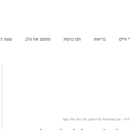
 חיים
בריאות
חם ברשת
מחמם את הלב
עשה זא
לידה – אך כשהסתכלה על החשבון שלו, הלב שלה נשבר