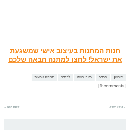
חנות המתנות בעיצוב אישי שמשגעת
את ישראל! לחצו למתנה הבאה שלכם
דיכאון
חרדה
כאבי ראש
לבנדר
תרופה טבעית
[fbcomments]
« פוסט קודם
פוסט הבא »