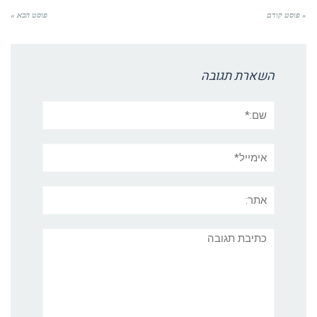
« פוסט קודם
פוסט הבא »
השארת תגובה
שם:*
אימייל*
אתר:
תגובה