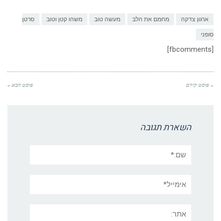
ארגון צדקה
מחמם את הלב
מעשה טוב
משהו קטן וטוב
סרטן
סופני
[fbcomments]
« פוסט קודם
פוסט הבא »
השארת תגובה
שם:*
אימייל*
אתר: