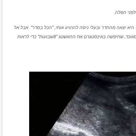
לפני הפלה.
יא יצאה מהחדר ובעלי ניסה להרגיע אותי, “הכל בסדר”. אבל אל
תגיד את זה לבחורה שראתה מאות תמונות אולטרסאונד, שחיפשה באינסטגרם את ההאשטג “8שבועות” כדי לראות