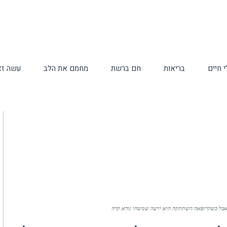
 חיים
בריאות
חם ברשת
מחמם את הלב
עשה זא
אבל כשהרופאה השתתקה היא ידעה שמשהו נורא קרה