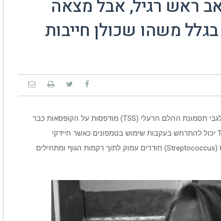
ב ראש רגיל, אבל מצאה
בגלל משהו שכולן חייבות
נשים המשתמשות בטמפונים רואות את האזהרות לגבי תסמונת ההלם הרעלי (TSS) מודפסות על הקופסאות כבר
שנים רבות. למרות שמדובר במצב נדיר יחסית, TSS יכול להתרחש בעקבות שימוש בטמפונים כאשר חיידקי
סטפילוקוקוס (Staphylococcus) או סטרפטוקוקוס (Streptococcus) חודרים עמוק לתוך רקמות הגוף ומתחילים