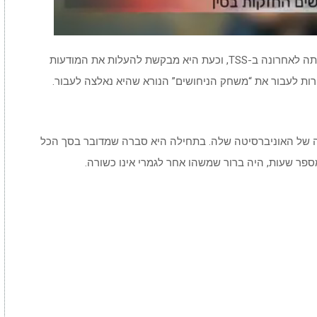
צעירה בשם פיבי במבורי (Phoebee Bambury) לקתה לאחרונה ב-TSS, וכעת היא מבקשת להעלות את המודעות
ות לעבור את “משחק הניחושים” הנורא שהיא נאלצה לעבור.
 של האוניברסיטה שלה. בתחילה היא סברה שמדובר בסך הכל
פר שעות, היה ברור שמשהו אחר לגמרי אינו כשורה.