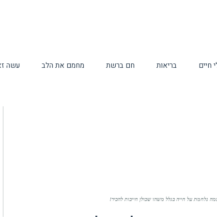
 חיים
בריאות
חם ברשת
מחמם את הלב
עשה זא
 נלחמת על חייה בגלל משהו שכולן חייבות להכיר!