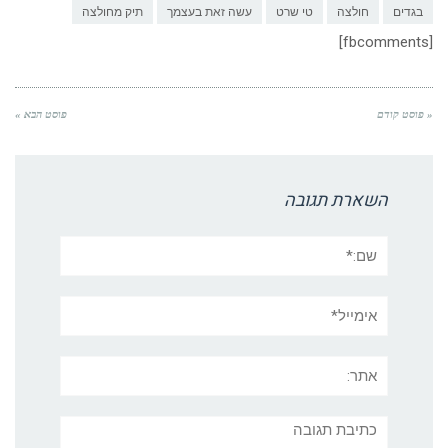
בגדים
חולצה
טי שרט
עשה זאת בעצמך
תיק מחולצה
[fbcomments]
« פוסט קודם
פוסט הבא »
השארת תגובה
שם:*
אימייל*
אתר:
תגובה