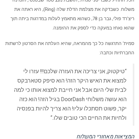
הכל התחיל כשבריטני סמית’, תושבת מנצ’סטר שבטנסי, הזמינה
משלוח. כשבדקה את מצלמת הדלת שלה (Ring), היא ראתה את
ריצ’רד פולי, גבר בן 78, כשהוא מתאמץ לעלות במדרגות ביתה תוך
שהוא נאחז במעקה כדי לספק את ההזמנה.
סמית’ התרגשה כל כך מהמראה, שהיא העלתה את הסרטון לרשתות
החברתיות וכתבה:
“טיקטוק, אני צריכה את העזרה שלכם!!! עזרו לי
למצוא את האיש היקר הזה! הוא סיפק סטארבקס
לבית שלי היום אבל אני חייבת למצוא אותו כי למה
הוא עושה משלוחי DoorDash בגיל הזה! הוא כזה
יקר, פשוט תסתכלו עליו! הוא צריך להיות בפנסיה
ולחיות את החיים הכי טובים שלו.”
המציאות מאחורי המשלוח