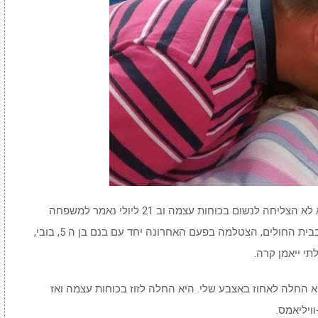
הם ניסו לנתק את בלה מצינורית ההנשמה, אך היא לא הצליחה לנשום בכוחות עצמה וב 21 ליולי נאמר למשפחה
להיפרד בפעם האחרונה. כל המשפחה התאספה בבית החולים, הצטלמה בפעם האחרונה יחד עם בנם בן ה 5, בובי,
א החלה לאחוז באצבע שלי. היא החלה לזוז בכוחות עצמה ואז
ויליאמס.