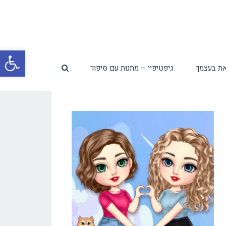
פת
ת בעצמך
גיפטיפיי – מתנות עם סיפור
סרג
נגי