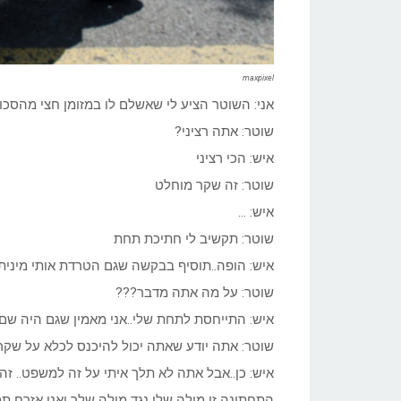
maxpixel
אני: השוטר הציע לי שאשלם לו במזומן חצי מהסכום 
שוטר: אתה רציני?
איש: הכי רציני
שוטר: זה שקר מוחלט
איש: …
שוטר: תקשיב לי חתיכת תחת
איש: הופה..תוסיף בבקשה שגם הטרדת אותי מינית.
שוטר: על מה אתה מדבר???
איש: התייחסת לתחת שלי..אני מאמין שגם היה שם 
שוטר: אתה יודע שאתה יכול להיכנס לכלא על שקר
איש: כן..אבל אתה לא תלך איתי על זה למשפט.. זה 
התחתונה זו מילה שלי נגד מילה שלך ואני אזרח ת