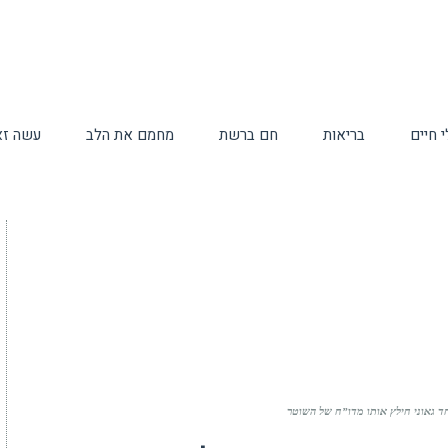
 חיים
בריאות
חם ברשת
מחמם את הלב
עשה זא
ד גאוני חילץ אותו מדו”ח של השוטר