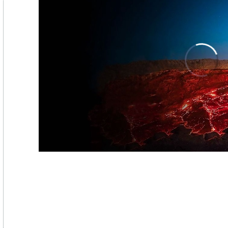
00:00
/
04:26
What If We Dumped Our Trash Into 