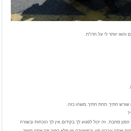
והוא יוותר לי על הדו”ח..
.
שורש חתיך..תחת חתיך..משהו כזה..
?
המון סחבת.. זה יכול לפגוע לך בקידום..אין לך הוכחות ובשורה
מים ואתה עבריין מין..ובמשטרה יש מלא כמוך מה אתה חושב..