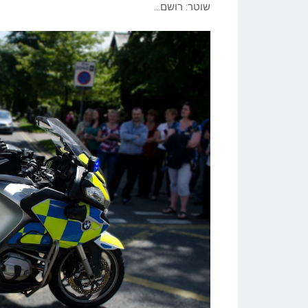
שוטר: רושם…