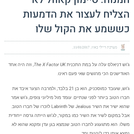
הצליח לעצור את הדמעות
כששמע את הקול שלו
מערכת דיילי באזז
11/01/2017
ג’וש דניאלס עלה על במת התכנית
The X Factor UK
, וזה היה אחד
האודישנים הכי מרגשים שאי פעם ראינו.
ג’וש, שעובד כמוסכניק, הוא בן 21 בלבד, ולמרבה הצער איבד את
חברו הטוב ביותר לפני שנתיים. עומד מול מיליוני צופים, ג’וש אמר
שהוא ישיר את השיר Jealous של Labrinth לזכרו של חברו הטוב.
אבל במקום לשיר את השיר כמו במקור, לג’וש הייתה גרסה ייחודית
משלו. הוא מתגעגע לחברו הטוב שנמצא בגן עדן ומקנא שהוא לא
נמצא איתו כדי ליהנות יחד.