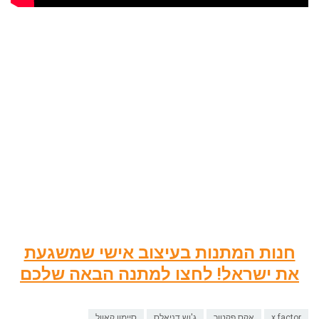
חנות המתנות בעיצוב אישי שמשגעת
את ישראל! לחצו למתנה הבאה שלכם
x factor
אקס פקטור
ג'וש דניאלס
סיימון קאוול