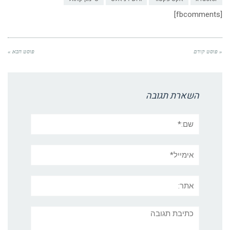
[fbcomments]
« פוסט קודם
פוסט הבא »
השארת תגובה
שם:*
אימייל*
אתר:
תגובה