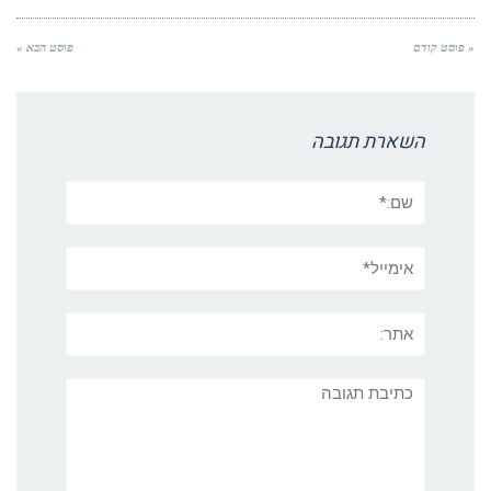
« פוסט קודם
פוסט הבא »
השארת תגובה
שם:*
אימייל*
אתר:
תגובה