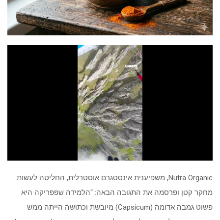
Nutra Organic, משפיענית אינסטגרם אוסטרלית, החליטה לעשות
מחקר קטן ופרסמה את התגובה הבאה: “הלמידה שפפריקה היא
פשוט גמבה אדומה (Capsicum) מיובשת וכתושה הייתה ממש