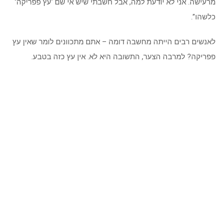
מרעישה. אני לא יודעת למה, אבל חשבתי שיש אי שם ‘עץ פפריקה’
כלשהו”.
לאנשים רבים הייתה מחשבה דומה – אתם מתכוונים לומר שאין עץ
פפריקה? למרבה הצער, התשובה היא לא. אין עץ כזה בטבע.