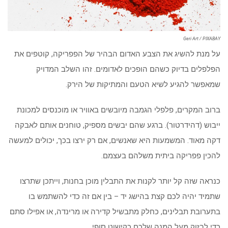
Geri Art / PIXABAY
על מנת להשיג את הצבע האדום הבהיר של הפפריקה, קוטפים את
הפלפלים בדיוק כשהם הופכים לאדומים. זהו השלב המדויק
שמאפשר להגיע לשיא הטעם והמתיקות של הירק.
ברוב המקרים, פלפלי הגמבה מיובשים באוויר או מוכנסים למכונת
ייבוש (דהידרטור). ברגע שהם יבשים מספיק, טוחנים אותם לאבקה
דקה מאוד. המשמעות היא שאנשים, אם רק ירצו בכך, יכולים למעשה
להכין פפריקה ביתית משלהם בעצמם.
כנראה שזה קל יותר לקנות את התבלין מוכן בחנות, וייתכן שתרצו
שתמיד יהיה לכם קצת בהישג יד – בין אם זה כדי להשתמש בו
בתערובת תבלינים, כחלק מתבשיל קדירה או מרינדה, או אפילו סתם
כדי לבזוק מעל המנה שלכם כקישוט סופי.