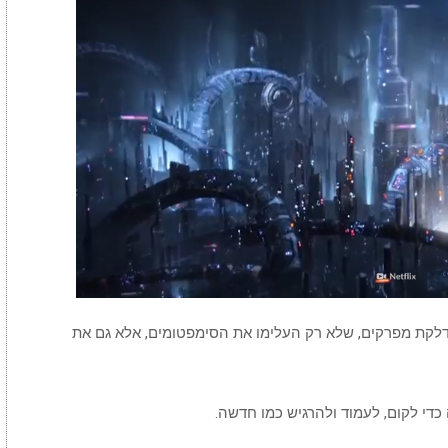
00:00
/
04:26
What If We Dumped Our Trash Into 
לקת מפרקים, שלא רק העלימו את הסימפטומים, אלא גם את
די לקום, לעמוד ולהרגיש כמו חדשה.