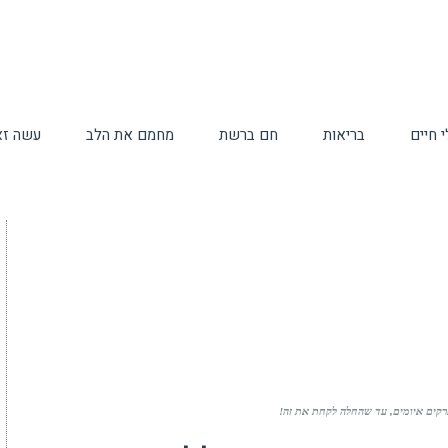
 חיים
בריאות
חם ברשת
מחמם את הלב
עשה זא
רקים איומים, עד שהחלה לקחת את זה!