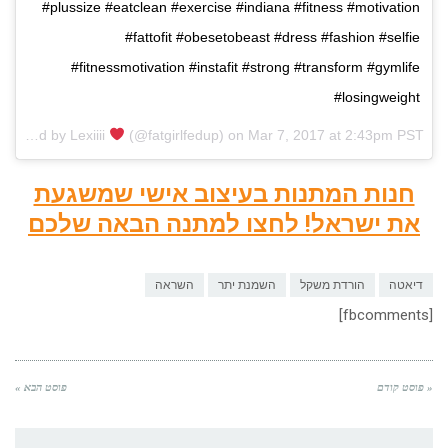
#plussize #eatclean #exercise #indiana #fitness #motivation
#fattofit #obesetobeast #dress #fashion #selfie
#fitnessmotivation #instafit #strong #transform #gymlife
#losingweight
A post shared by Lexiiii
(@fatgirlfedup) on
Mar 7, 2017 at 2:43pm PST
חנות המתנות בעיצוב אישי שמשגעת
את ישראל! לחצו למתנה הבאה שלכם
דיאטה
הורדת משקל
השמנת יתר
השראה
[fbcomments]
« פוסט קודם
פוסט הבא »