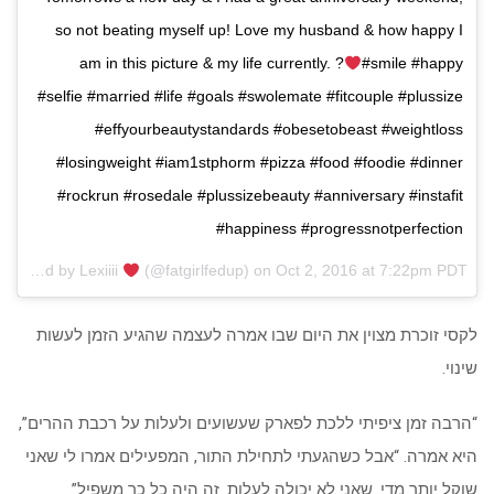
so not beating myself up! Love my husband & how happy I
am in this picture & my life currently. ?
#smile #happy
#selfie #married #life #goals #swolemate #fitcouple #plussize
#effyourbeautystandards #obesetobeast #weightloss
#losingweight #iam1stphorm #pizza #food #foodie #dinner
#rockrun #rosedale #plussizebeauty #anniversary #instafit
#happiness #progressnotperfection
A post shared by Lexiiii
(@fatgirlfedup) on
Oct 2, 2016 at 7:22pm PDT
לקסי זוכרת מצוין את היום שבו אמרה לעצמה שהגיע הזמן לעשות
שינוי.
“הרבה זמן ציפיתי ללכת לפארק שעשועים ולעלות על רכבת ההרים”,
היא אמרה. “אבל כשהגעתי לתחילת התור, המפעילים אמרו לי שאני
שוקל יותר מדי. שאני לא יכולה לעלות. זה היה כל כך משפיל”.