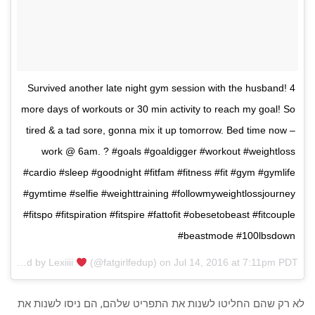
Survived another late night gym session with the husband! 4
more days of workouts or 30 min activity to reach my goal! So
tired & a tad sore, gonna mix it up tomorrow. Bed time now –
work @ 6am. ? #goals #goaldigger #workout #weightloss
#cardio #sleep #goodnight #fitfam #fitness #fit #gym #gymlife
#gymtime #selfie #weighttraining #followmyweightlossjourney
#fitspo #fitspiration #fitspire #fattofit #obesetobeast #fitcouple
#beastmode #100lbsdown
A post shared by Lexiiii
(@fatgirlfedup) on
Jul 14, 2016 at 7:11pm PDT
לא רק שהם החליטו לשנות את התפריט שלהם, הם ניסו לשנות את