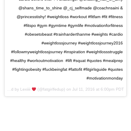
@shans_time_to_shine @_cj_selfmade @coachnsaini &
@princesstishy! #weightloss #workout #fitfam #fit #fitness
#fitspo #gym #gymtime #gymlife #motivationforfitness
#obesetobeast #trainharderthanme #weights #cardio
#weightlossjourney #weightlossjourney2016
#followmyweightlossjourney #inspiration #weightlossstruggle
#healthy #workoutmotivation #lift #squat #quotes #mealprep
#fightingobesity #fuckbeingfat #fattofit #fitgirlsguide #quotes
#motivationmonday
A post shared by Lexiiii
(@fatgirlfedup) on
Jul 11, 2016 at 6:00pm PDT