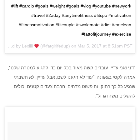
#lift #cardio #goals #weight #goals #vlog #youtube #newyork
#travel #2aday #anytimefitness #fitspo #motivation
#fitnessmotivation #fitcouple #swolemate #diet #eatclean
#fattofitjourney #exercise
A post shared by Lexiiii
(@fatgirlfedup) on
Mar 5, 2017 at 8:51pm PST
“דני ואני עדיין עובדים קשה מאוד בכל יום כדי להגיע למטרה שלנו”,
אמרה לקסי בגאוונה. “עוד לא הגענו לשם, אבל עדיין, לא חשבתי
שנגיע כל כך רחוק. זה פשוט מדהים. הרבה צעדים קטנים יכולים
להשלים משהו גדול”.