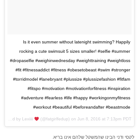
Is it even summer without latenight swimming? Happily
rocking a cute swimsuit 5 sizes smaller! #selfie #summer
#dropaselfie #weighinwednesday #weighttraining #weightloss
#fit #fitnessaddict #fitness #obesetobeast #swim #stronger
#torridmodel #lanebryant #plussize #plussizefashion #fitfam
#fitspo #motivation #motivationforfitness #inspiration
#adventure #fearless #life #happy #workingonmyfitness
#workout #beautiful #beforeandafter #beastmode
A post shared by Lexiiii
(@fatgirlfedup) on
Jun 8, 2016 at 7:13pm PDT
לקסי ודני הבינו שהמשקל שלהם אינו בריא.