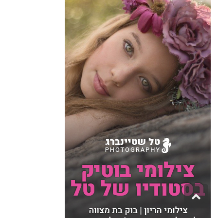
גלילה
לראש
העמוד