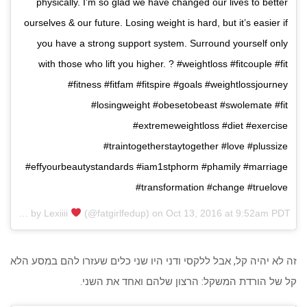
physically. I’m so glad we have changed our lives to better
ourselves & our future. Losing weight is hard, but it’s easier if
you have a strong support system. Surround yourself only
with those who lift you higher. ? #weightloss #fitcouple #fit
#fitness #fitfam #fitspire #goals #weightlossjourney
#losingweight #obesetobeast #swolemate #fit
#extremeweightloss #diet #exercise
#traintogetherstaytogether #love #plussize
#effyourbeautystandards #iam1stphorm #phamily #marriage
#transformation #change #truelove
A post shared by Lexiiii
(@fatgirlfedup) on
Oct 13, 2016 at 9:52am PDT
זה לא יהיה קל, אבל ללקסי ודני היו שני כלים שעזרו להם במסע הלא
קל של הורדת המשקל: הרצון שלהם ואחד את השני.