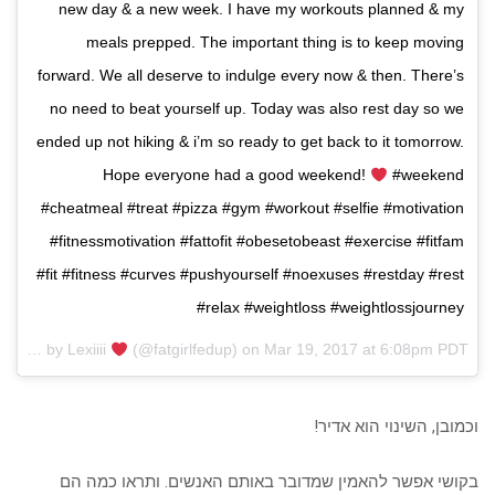
new day & a new week. I have my workouts planned & my
meals prepped. The important thing is to keep moving
forward. We all deserve to indulge every now & then. There’s
no need to beat yourself up. Today was also rest day so we
ended up not hiking & i’m so ready to get back to it tomorrow.
Hope everyone had a good weekend!
#weekend
#cheatmeal #treat #pizza #gym #workout #selfie #motivation
#fitnessmotivation #fattofit #obesetobeast #exercise #fitfam
#fit #fitness #curves #pushyourself #noexuses #restday #rest
#relax #weightloss #weightlossjourney
A post shared by Lexiiii
(@fatgirlfedup) on
Mar 19, 2017 at 6:08pm PDT
וכמובן, השינוי הוא אדיר!
בקושי אפשר להאמין שמדובר באותם האנשים. ותראו כמה הם