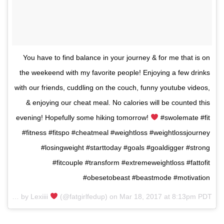
You have to find balance in your journey & for me that is on
the weekeend with my favorite people! Enjoying a few drinks
with our friends, cuddling on the couch, funny youtube videos,
& enjoying our cheat meal. No calories will be counted this
evening! Hopefully some hiking tomorrow!
#swolemate #fit
#fitness #fitspo #cheatmeal #weightloss #weightlossjourney
#losingweight #starttoday #goals #goaldigger #strong
#fitcouple #transform #extremeweightloss #fattofit
#obesetobeast #beastmode #motivation
A post shared by Lexiiii
(@fatgirlfedup) on
Mar 18, 2017 at 8:13pm PDT